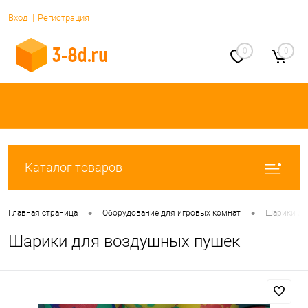
Вход
Регистрация
0
0
Каталог товаров
•
•
Главная страница
Оборудование для игровых комнат
Шарики дл
Шарики для воздушных пушек