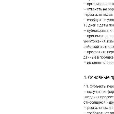
— организовывать
— отвечать на об
персональных да
— сообщать в упо
10 дней с даты по
— публиковать ил
— принимать прав
уничтожения, изм
действий в отнош
— прекратить пер
данные в порядке
— исполнять иные
4. Основные п
4.1. Субъекты пе
— получать инфор
Сведения предост
относящиеся к др
персональных дан
— требовать от о