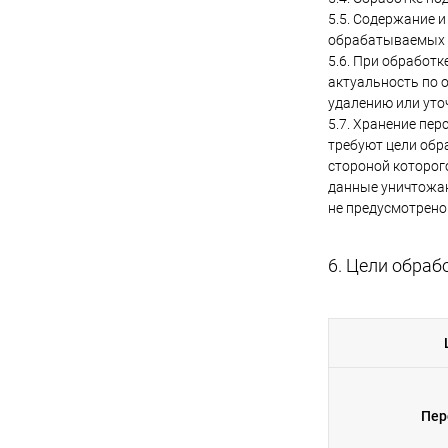
5.5. Содержание 
обрабатываемых 
5.6. При обработ
актуальность по 
удалению или уто
5.7. Хранение пе
требуют цели обр
стороной которог
данные уничтожаю
не предусмотрено
6. Цели обра
Пер