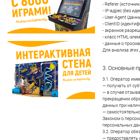
- Referer (источни
- IP-адрес (без и
- User-Agent (дан
- ClientID (иденти
- экранное разреш
- класс HTML-эле
- данные о просм
Для анализа этих 
3. Основные п
3.1. Оператор име
— получать от су
— в случае отзыв
прекращении обра
данных при налич
— самостоятельно
Законом о персон
персональных да
3.2. Оператор обя
— предоставлять 