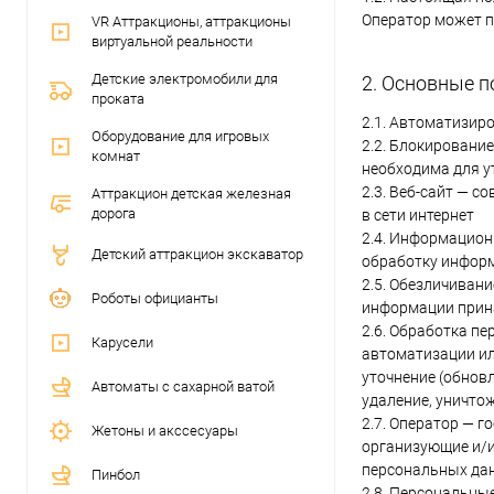
Оператор может п
VR Аттракционы, аттракционы
виртуальной реальности
Детские электромобили для
2. Основные п
проката
2.1. Автоматизир
Оборудование для игровых
2.2. Блокировани
комнат
необходима для у
2.3. Веб-сайт — 
Аттракцион детская железная
дорога
в сети интернет
2.4. Информацион
Детский аттракцион экскаватор
обработку информ
2.5. Обезличиван
Роботы официанты
информации прин
2.6. Обработка п
Карусели
автоматизации ил
уточнение (обновл
Автоматы с сахарной ватой
удаление, уничто
2.7. Оператор — 
Жетоны и акссесуары
организующие и/и
персональных дан
Пинбол
2.8. Персональны