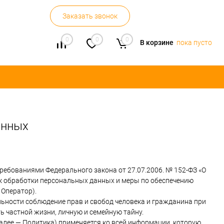
Заказать звонок
0
0
0
В корзине
пока пусто
анных
ребованиями Федерального закона от 27.07.2006. № 152-ФЗ «О
ок обработки персональных данных и меры по обеспечению
 Оператор).
льности соблюдение прав и свобод человека и гражданина при
ь частной жизни, личную и семейную тайну.
алее — Политика) применяется ко всей информации, которую