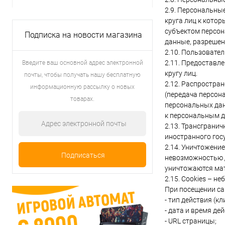
2.9. Персональны
круга лиц к кото
субъектом персон
Подписка на новости магазина
данные, разрешен
2.10. Пользовате
2.11. Предоставл
Введите ваш основной адрес электронной
кругу лиц.
почты, чтобы получать нашу бесплатную
2.12. Распростра
информационную рассылку о новых
(передача персон
товарах.
персональных дан
к персональным 
2.13. Трансграни
иностранного гос
2.14. Уничтожени
невозможностью 
уничтожаются ма
2.15. Cookies – н
При посещении са
- тип действия (кл
- дата и время дей
- URL страницы;