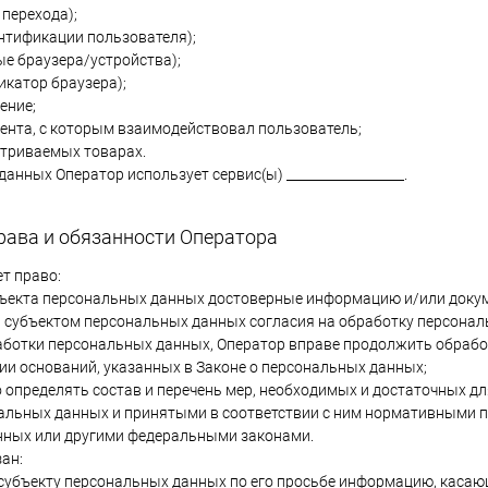
к перехода);
дентификации пользователя);
ные браузера/устройства);
фикатор браузера);
ение;
мента, с которым взаимодействовал пользователь;
атриваемых товарах.
данных Оператор использует сервис(ы) __________________.
рава и обязанности Оператора
ет право:
бъекта персональных данных достоверные информацию и/или доку
а субъектом персональных данных согласия на обработку персонал
ботки персональных данных, Оператор вправе продолжить обрабо
ии оснований, указанных в Законе о персональных данных;
 определять состав и перечень мер, необходимых и достаточных д
альных данных и принятыми в соответствии с ним нормативными п
нных или другими федеральными законами.
зан:
субъекту персональных данных по его просьбе информацию, касаю