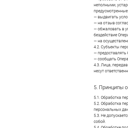
неполными, устар
предусмотренные 
— выдвигать усло
— на отзыв согла
— обжаловать в у
бездействие Опер
— на осуществлен
4.2. Субъекты пе
— предоставлять 
— сообщать Опера
4.3. Лица, переда
несут ответственн
5. Принципы 
5.1. Обработка п
5.2. Обработка п
персональных дан
5.3. Не допускае
собой.
5.4. Обработке п