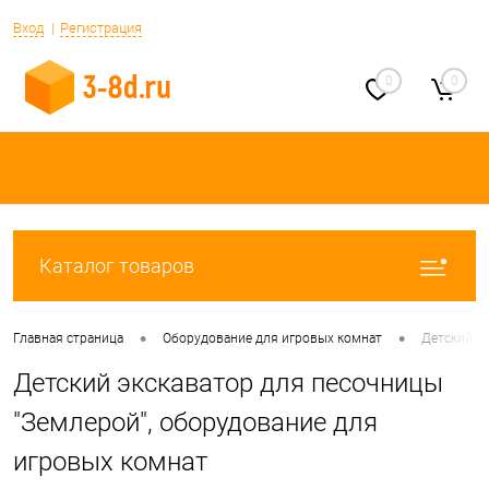
Вход
Регистрация
0
0
Каталог товаров
•
•
Главная страница
Оборудование для игровых комнат
Детский э
Детский экскаватор для песочницы
"Землерой", оборудование для
игровых комнат