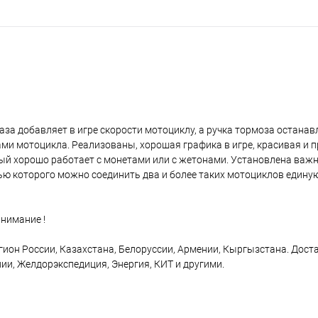
за добавляет в игре скорости мотоциклу, а ручка тормоза останавл
ми мотоцикла. Реализованы, хорошая графика в игре, красивая и 
ый хорошо работает с монетами или с жетонами. Установлена важн
ю которого можно соединить два и более таких мотоциклов единую
внимание !
гион России, Казахстана, Белоруссии, Армении, Кыргызстана. Дост
и, Желдорэкспедиция, Энергия, КИТ и другими.