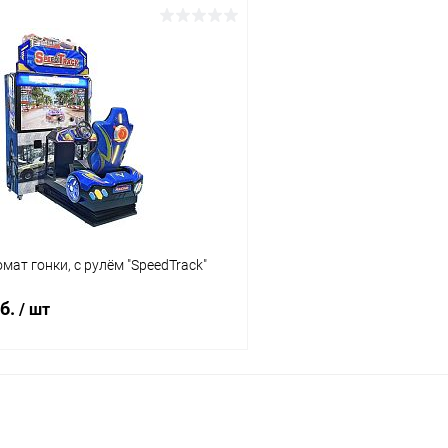
В корзину
В корз
 клик
Сравнение
Купить в 1 клик
ое
В наличии
В избранное
мат гонки, с рулём "SpeedTrack"
уб.
/ шт
В корзину
 клик
Сравнение