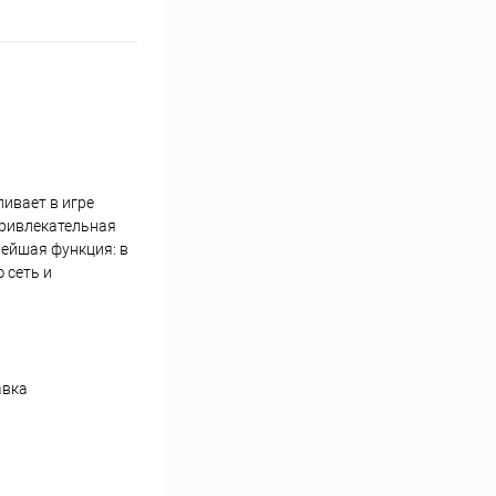
ивает в игре
привлекательная
ейшая функция: в
 сеть и
авка