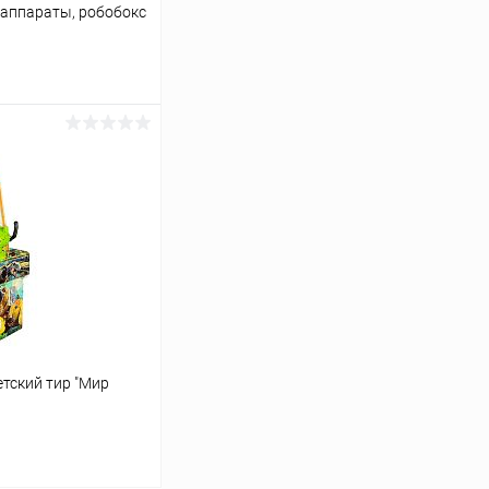
 аппараты, робобокс
ину
Сравнение
В наличии
етский тир "Мир