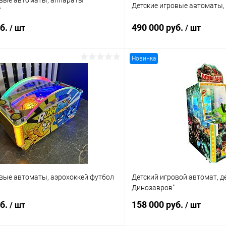
овые автоматы, аппараты
Детские игровые автоматы,
"
уб.
490 000 руб.
/ шт
/ шт
Новинка
В корзину
В корз
 клик
Сравнение
Купить в 1 клик
ое
В наличии
В избранное
овые автоматы, аэрохоккей футбол
Детский игровой автомат, д
Динозавров"
уб.
158 000 руб.
/ шт
/ шт