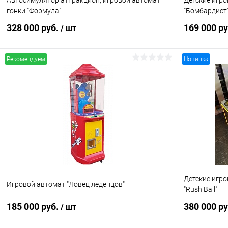
Автосимулятор аттракцион, игровой автомат
Детские игр
гонки "Формула"
"Бомбардист
328 000 руб.
169 000 р
/ шт
Рекомендуем
Новинка
В корзину
Купить в 1 клик
Сравнение
Купить в 1
В избранное
В наличии
В избранн
Детские игр
Игровой автомат "Ловец леденцов"
"Rush Ball"
185 000 руб.
380 000 р
/ шт