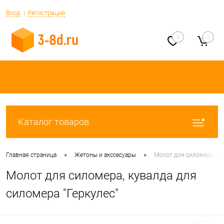
Вход
Регистрация
0
0
Каталог товаров
•
•
Главная страница
Жетоны и акссесуары
Молот для силомера, кув
Молот для силомера, кувалда для
силомера "Геркулес"