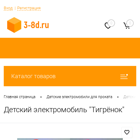
Вход
Регистрация
0
0
Каталог товаров
•
•
Главная страница
Детские электромобили для проката
Детский 
Детский электромобиль "Тигрёнок"